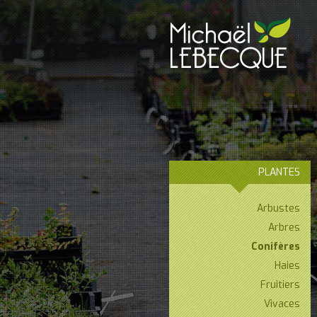
PLANTES
Arbustes
Arbres
Conifères
Haies
Fruitiers
Vivaces