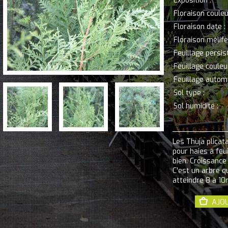
Exposition :
Floraison couleu
Floraison date :
Floraison mélifè
Feuillage persis
Feuillage couleur
Feuillage automn
Sol type :
Sol humidité :
Les Thuja plicat
pour haies à feui
bien. Croissance
C'est un arbre qui
atteindre 8 à 10
AJO