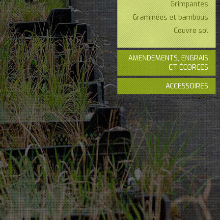
Grimpantes
Graminées et bambous
Couvre sol
AMENDEMENTS, ENGRAIS
ET ÉCORCES
ACCESSOIRES