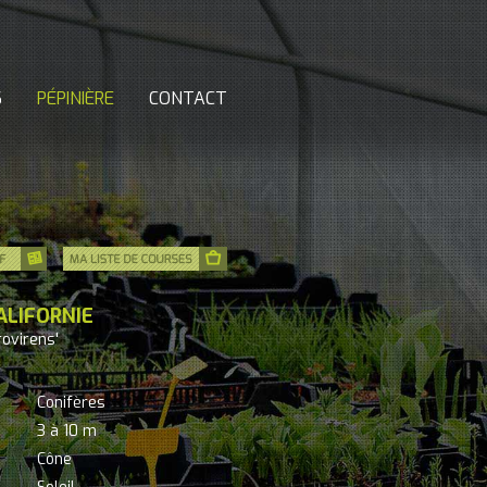
S
PÉPINIÈRE
CONTACT
ALIFORNIE
rovirens'
Conifères
3 à 10 m
Cône