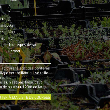
Soleil
r :
/
/
re :
/
tant :
Oui
 :
Vert
al :
Non
Tout types de sol
Normal
a atrovirens sont des conifères
llage vert brillant qui se taille
 rapide.
, s'il n'est pas taillé, peut
m de haut sur 1.20m de large.
UTER À MA LISTE DE COURSES