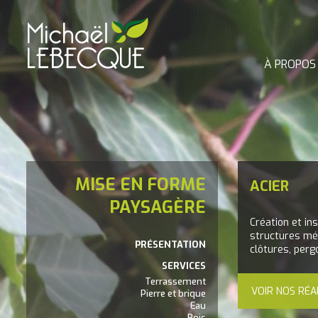
À PROPOS
MISE EN FORME
ACIER
PAYSAGÈRE
Création et ins
structures mét
PRÉSENTATION
clôtures, pergo
SERVICES
Terrassement
VOIR NOS RÉA
Pierre et brique
Eau
Bois