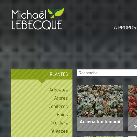
À PROPOS
PLANTES
Arbustes
Arbres
Conifères
Haies
Acaena buchananii
Fruitiers
‘
Vivaces