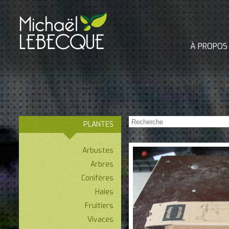
À PROPOS
PLANTES
Arbustes
Arbres
Conifères
Haies
Fruitiers
Vivaces