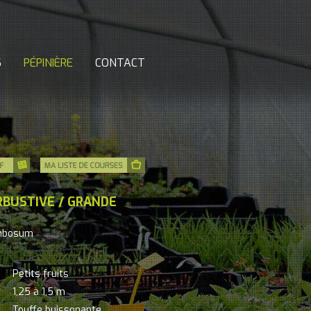
S
PÉPINIÈRE
CONTACT
RBUSTIVE / GRANDE
ymbosum
Petits fruits
1,25 à 1,5 m
Touffe buissonante