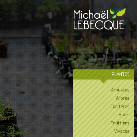
PLANTES
Arbustes
Arbres
Conifères
Haies
Fruitiers
Vivaces