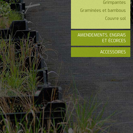
Grimpantes
Graminées et bambous
Couvre sol
AMENDEMENTS, ENGRAIS
ET ÉCORCES
ACCESSOIRES