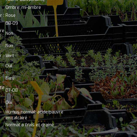
Ombre; mi-ombre
r :
Rose
08-09
ère
Non
Non
 :
Vert
Oui
Bleu
ate
07-08
Oui
Humus normal; acide/pauvre
en calcaire
Normal à frais et drainé