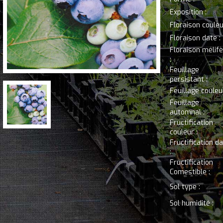
Exposition :
Floraison couleu
Floraison date :
Floraison mélif
:
Feuillage
persistant :
Feuillage couleur
Feuillage
automnal :
Fructification
couleur :
Fructification d
:
Fructification
Comestible :
Sol type :
Sol humidité :