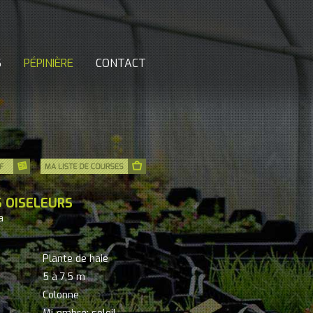
S
PÉPINIÈRE
CONTACT
S OISELEURS
a
Plante de haie
5 à 7,5 m
Colonne