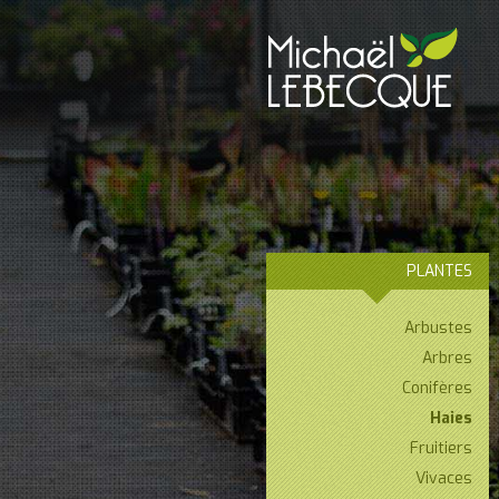
PLANTES
Arbustes
Arbres
Conifères
Haies
Fruitiers
Vivaces