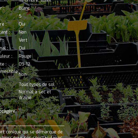
Mi-ombre; soleil
r :
Blanc
5
re :
Oui
tant :
Non
 :
Vert
al :
Oui
uleur :
Rouge
te :
09-12
omestible
Non
Tout types de sol
Normal à sec et
drainé
bocagère.
ort conique qui se démarque de
orbiers pour ses spectaculaires