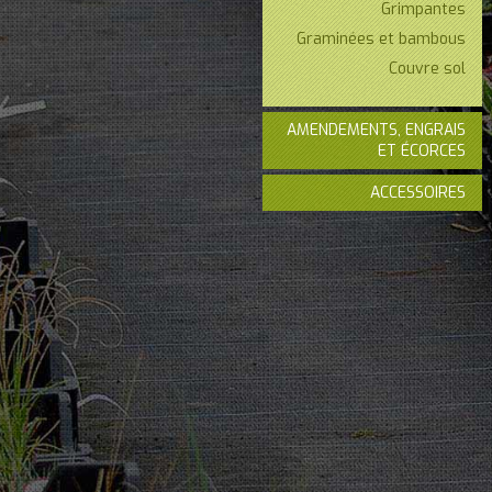
Grimpantes
Graminées et bambous
Couvre sol
AMENDEMENTS, ENGRAIS
ET ÉCORCES
ACCESSOIRES