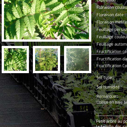
Exposition :
Floraison couleu
Floraison date :
Floraison mélifè
Feuillage persis
Feuillage couleur
Feuillage automn
Fructification co
Fructification da
Fructification C
:
Sol type :
Sol humidité :
Remarque :
Utilisé en haie 
Petit arbre au p
la famille des s